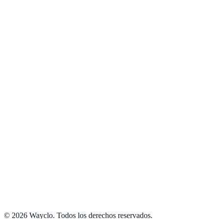
info@wayclo.tech
Inicio
Infraestructura
Desarrollo
Seguridad
Partners
Eventos
Nosotros
Contacto
© 2026 Wayclo. Todos los derechos reservados.