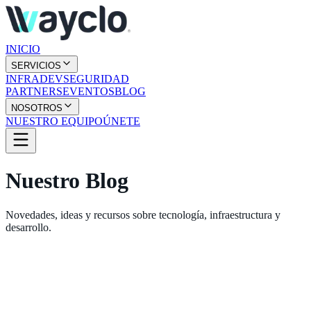
INICIO
SERVICIOS
INFRA
DEV
SEGURIDAD
PARTNERS
EVENTOS
BLOG
NOSOTROS
NUESTRO EQUIPO
ÚNETE
Nuestro
Blog
Novedades, ideas y recursos sobre tecnología, infraestructura y
desarrollo.
29 de julio de 2026
El talento humano como clave para crecer en un
entorno tecnológico